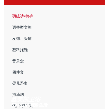
羽绒裤/棉裤
调整型文胸
发饰、头饰
塑料拖鞋
音乐盒
四件套
婴儿湿巾
抽油烟
鑫美凯卫浴
简约卫浴 精致生活
代用/养生茶