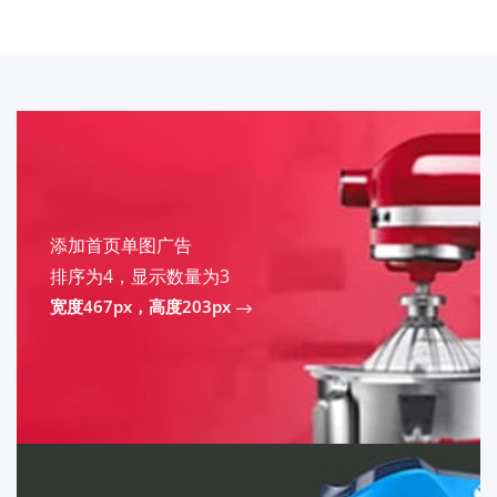
添加首页单图广告
排序为4，显示数量为3
宽度467px，高度203px