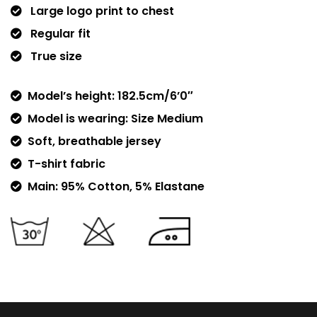
Large logo print to chest
Regular fit
True size
Model’s height: 182.5cm/6’0″
Model is wearing: Size Medium
Soft, breathable jersey
T-shirt fabric
Main: 95% Cotton, 5% Elastane